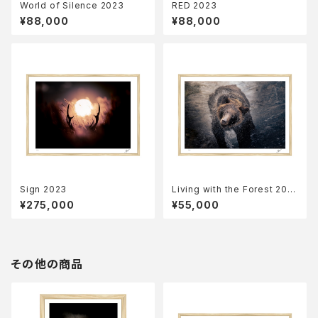
World of Silence 2023
RED 2023
¥88,000
¥88,000
Sign 2023
Living with the Forest 202
3
¥275,000
¥55,000
その他の商品