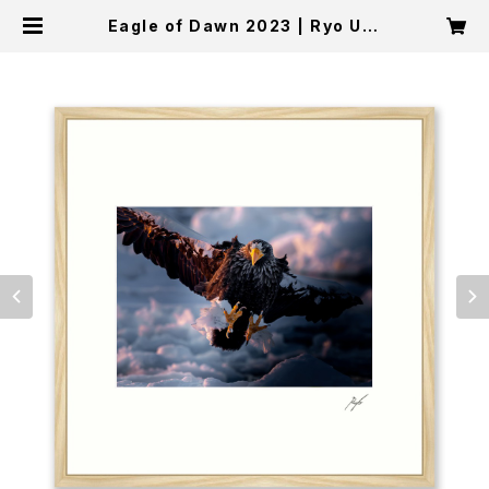
Eagle of Dawn 2023 | Ryo Uts
unomiya