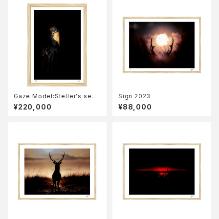
Gaze Model:Steller's sea
Sign 2023
eagle 2023
¥220,000
¥88,000