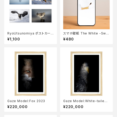
RyoUtsunomiya ポストカード
スマホ壁紙 The White -Swa
Aセット
n-
¥1,100
¥480
Gaze Model:Fox 2023
Gaze Model:White-tailed
eagle 2023
¥220,000
¥220,000