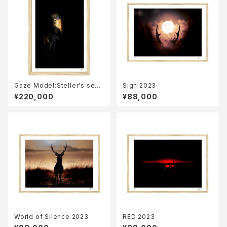
Gaze Model:Steller's sea
Sign 2023
eagle 2023
¥220,000
¥88,000
World of Silence 2023
RED 2023