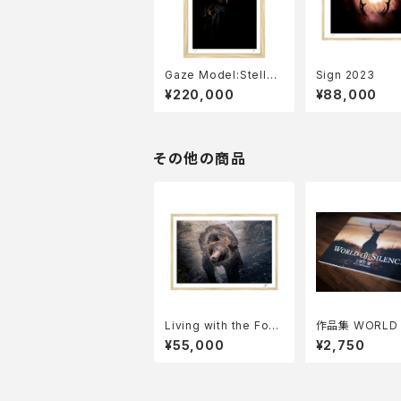
Gaze Model:Stelle
Sign 2023
r's sea eagle 2023
¥220,000
¥88,000
その他の商品
Living with the Fore
作品集 WORLD 
st 2023
LENCE
¥55,000
¥2,750