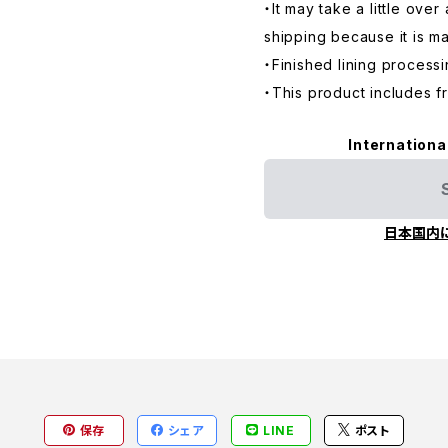
・It may take a little ove
shipping because it is m
・Finished lining process
・This product includes f
Internationa
日本国内
保存
シェア
LINE
ポスト