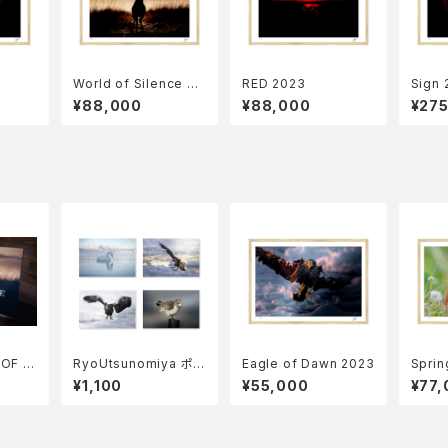
World of Silence 20
RED 2023
Sign 
23
¥88,000
¥88,000
¥27
OF SI
RyoUtsunomiya ポス
Eagle of Dawn 2023
Sprin
トカード Aセット
e202
¥1,100
¥55,000
¥77,