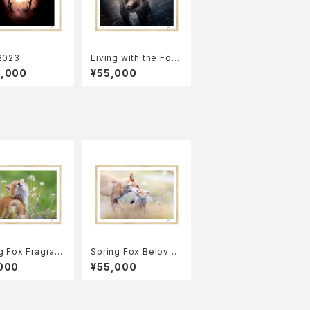
2023
Living with the Fore
st 2023
5,000
¥55,000
g Fox Fragranc
Spring Fox Beloved
2
2023
000
¥55,000