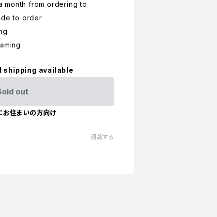
r a month from ordering to
ade to order
ing
raming
l shipping available
Sold out
にお住まいの方向け
通報する