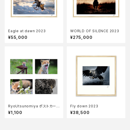
Eagle at dawn 2023
WORLD OF SILENCE 2023
¥55,000
¥275,000
RyoUtsunomiya ポストカード
Fly down 2023
Bセット
¥1,100
¥38,500