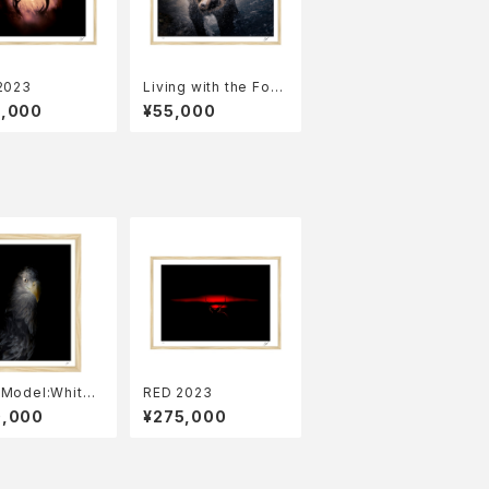
2023
Living with the Fore
st 2023
5,000
¥55,000
 Model:White-
RED 2023
d eagle 2023
0,000
¥275,000