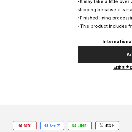
・It may take a little ove
shipping because it is m
・Finished lining process
・This product includes f
Internationa
Ad
日本国内
保存
シェア
LINE
ポスト