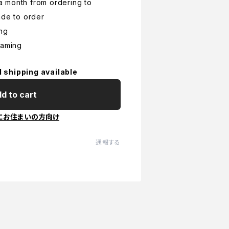
r a month from ordering to
ade to order
ing
raming
l shipping available
d to cart
にお住まいの方向け
通報する