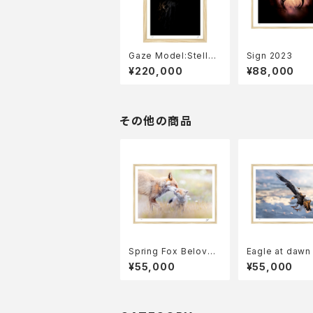
Gaze Model:Stelle
Sign 2023
r's sea eagle 2023
¥220,000
¥88,000
その他の商品
Spring Fox Beloved
Eagle at dawn
2023
¥55,000
¥55,000