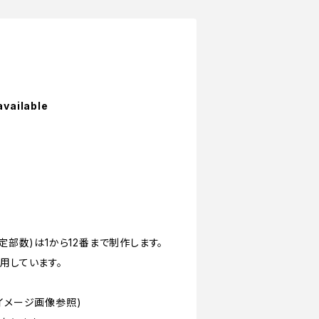
available
定部数)は1から12番まで制作します。
用しています。
イメージ画像参照)