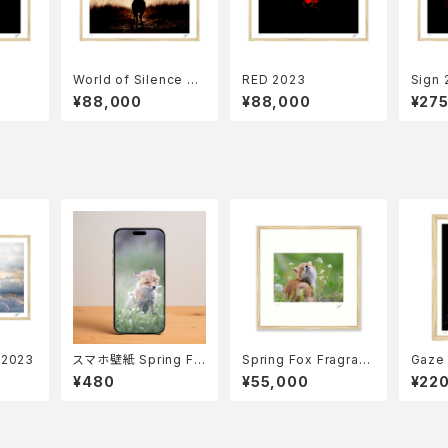
World of Silence 20
RED 2023
Sign 
23
¥88,000
¥88,000
¥27
 2023
スマホ壁紙 Spring Fo
Spring Fox Fragranc
Gaze
x
e 2022
taile
¥480
¥55,000
¥22