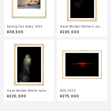
Spring Fox Baby 2022
Gaze Model:Steller's sea
eagle 2023
¥38,500
¥220,000
Gaze Model:White-tailed
RED 2023
eagle 2023
¥220,000
¥275,000