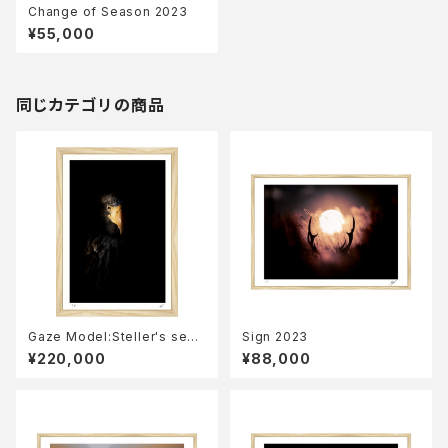
Change of Season 2023
¥55,000
同じカテゴリの商品
Gaze Model:Steller's sea
Sign 2023
eagle 2023
¥220,000
¥88,000