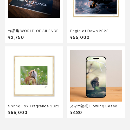
作品集 WORLD OF SILENCE
Eagle of Dawn 2023
¥2,750
¥55,000
Spring Fox Fragrance 2022
スマホ壁紙 Flowing Season
s
¥55,000
¥480