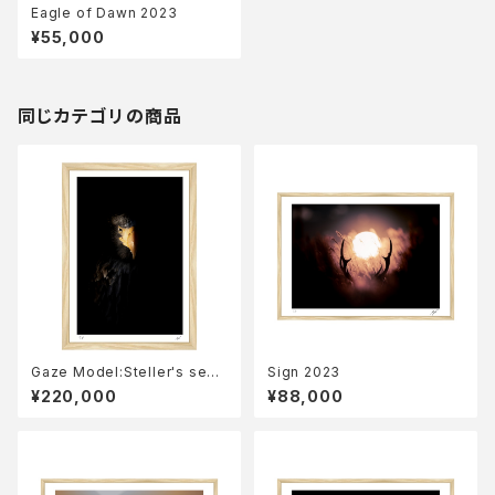
Eagle of Dawn 2023
¥55,000
同じカテゴリの商品
Gaze Model:Steller's sea
Sign 2023
eagle 2023
¥220,000
¥88,000