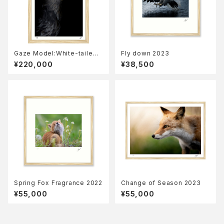
Gaze Model:White-tailed
Fly down 2023
eagle 2023
¥220,000
¥38,500
Spring Fox Fragrance 2022
Change of Season 2023
¥55,000
¥55,000