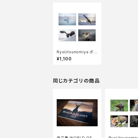
RyoUtsunomiya ポス
トカード Aセット
¥1,100
同じカテゴリの商品
作品集 WORLD OF SI
RyoUtsunomi