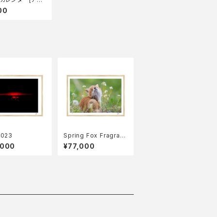
]
00
2023
Spring Fox Fragranc
e2022
,000
¥77,000