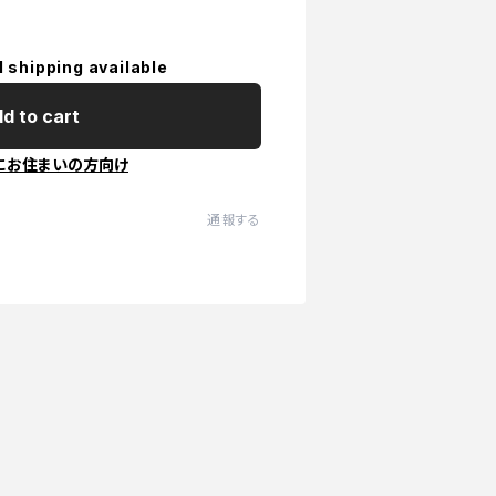
l shipping available
d to cart
にお住まいの方向け
通報する